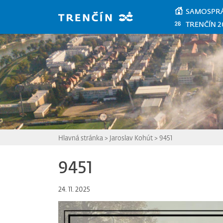
Prejsť na hlavný obsah
SAMOSPR
TRENČÍN 2
Hlavná stránka
>
Jaroslav Kohút
>
9451
9451
24. 11. 2025