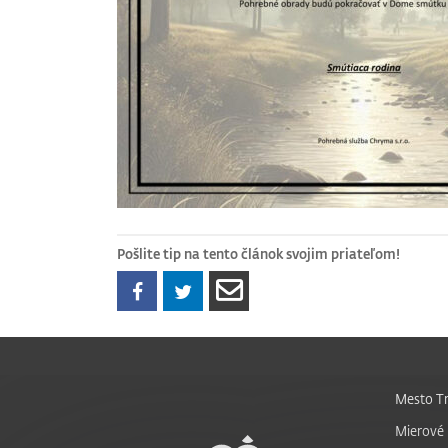
Pošlite tip na tento článok svojim priateľom!
Mesto Tr
Mierové 