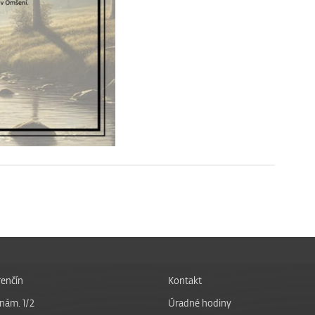
enčín
Kontakt
nám. 1/2
Úradné hodiny