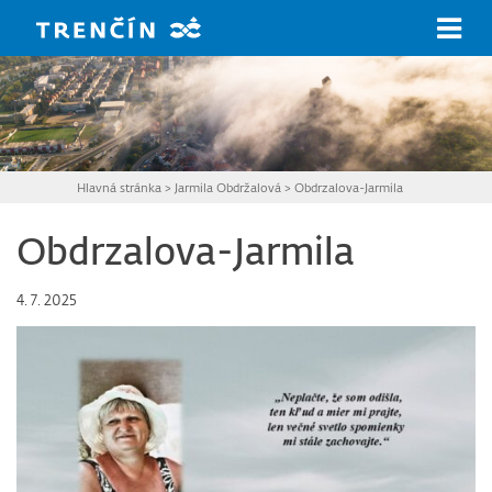
Prejsť na hlavný obsah
Hlavná stránka
>
Jarmila Obdržalová
>
Obdrzalova-Jarmila
Obdrzalova-Jarmila
4. 7. 2025