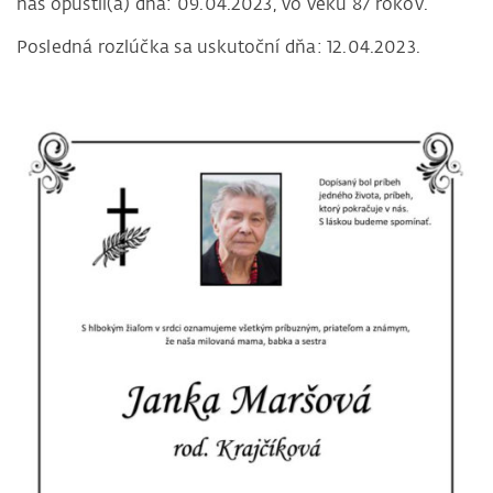
nás opustil(a) dňa: 09.04.2023, vo veku 87 rokov.
Posledná rozlúčka sa uskutoční dňa: 12.04.2023.