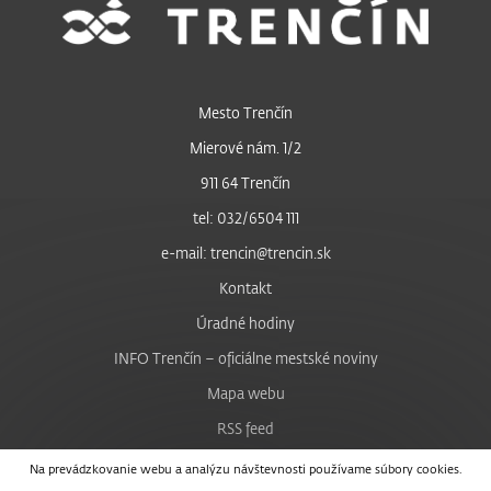
Mesto Trenčín
Mierové nám. 1/2
911 64 Trenčín
tel: 032/6504 111
e-mail: trencin@trencin.sk
Kontakt
Úradné hodiny
INFO Trenčín – oficiálne mestské noviny
Mapa webu
RSS feed
Nastavenie cookies
Na prevádzkovanie webu a analýzu návštevnosti používame súbory cookies.