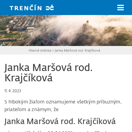
Prejsť na hlavný obsah
Hlavná stránka
>
Janka Maršová rod. Krajčíková
Janka Maršová rod.
Krajčíková
11. 4. 2023
S hlbokým žiaľom oznamujeme všetkým príbuzným,
priateľom a známym, že
Janka Maršová rod. Krajčíková