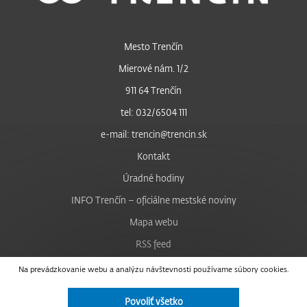
Mesto Trenčín
Mierové nám. 1/2
911 64 Trenčín
tel: 032/6504 111
e-mail: trencin@trencin.sk
Kontakt
Úradné hodiny
INFO Trenčín – oficiálne mestské noviny
Mapa webu
RSS feed
Nastavenie cookies
Na prevádzkovanie webu a analýzu návštevnosti používame súbory cookies.
Facebook
Povoliť všetko