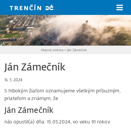
Prejsť na hlavný obsah
Hlavná stránka
>
Ján Zámečník
Ján Zámečník
16. 5. 2024
S hlbokým žiaľom oznamujeme všetkým príbuzným,
priateľom a známym, že
Ján Zámečník
nás opustil(a) dňa: 15.05.2024, vo veku 91 rokov.