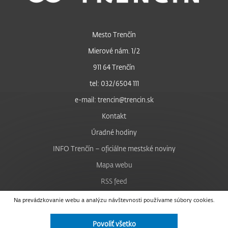
Mesto Trenčín
Mierové nám. 1/2
911 64 Trenčín
tel: 032/6504 111
e-mail: trencin@trencin.sk
Kontakt
Úradné hodiny
INFO Trenčín – oficiálne mestské noviny
Mapa webu
RSS feed
Nastavenie cookies
Na prevádzkovanie webu a analýzu návštevnosti používame súbory cookies.
Facebook
Povoliť všetko