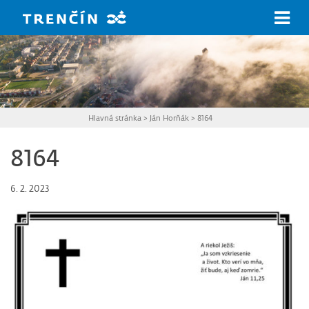
Prejsť na hlavný obsah
Hlavná stránka
>
Ján Horňák
>
8164
8164
6. 2. 2023