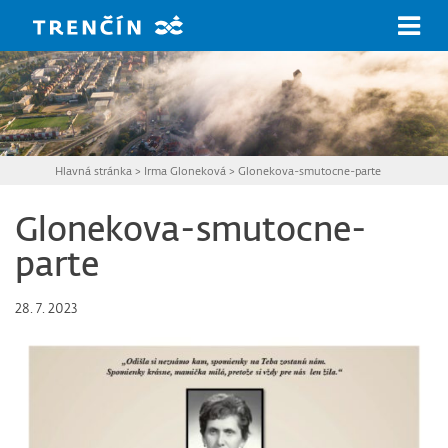
Prejsť na hlavný obsah
Hlavná stránka
>
Irma Gloneková
>
Glonekova-smutocne-parte
Glonekova-smutocne-
parte
28. 7. 2023