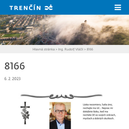
Prejsť na hlavný obsah
Hlavná stránka
>
Ing. Rudolf Vláčil
>
8166
8166
6. 2. 2023