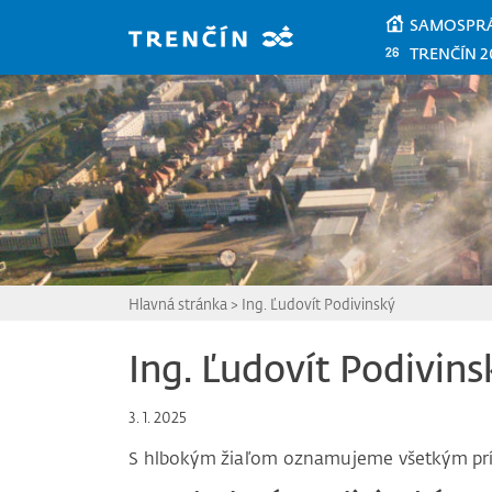
Prejsť na hlavný obsah
SAMOSPR
TRENČÍN 2
Hlavná stránka
>
Ing. Ľudovít Podivinský
Ing. Ľudovít Podivins
3. 1. 2025
S hlbokým žiaľom oznamujeme všetkým pr