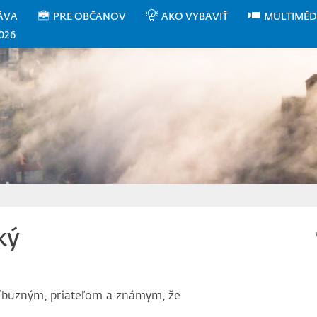
ÁVA
PRE OBČANOV
AKO VYBAVIŤ
MULTIMÉD
026
ký
íbuzným, priateľom a známym, že