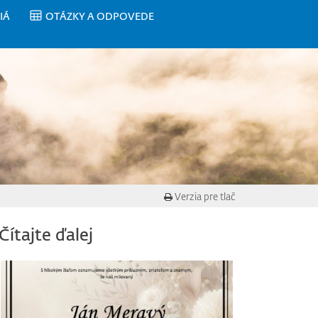
IÁ
OTÁZKY A ODPOVEDE
Verzia pre tlač
Čítajte ďalej