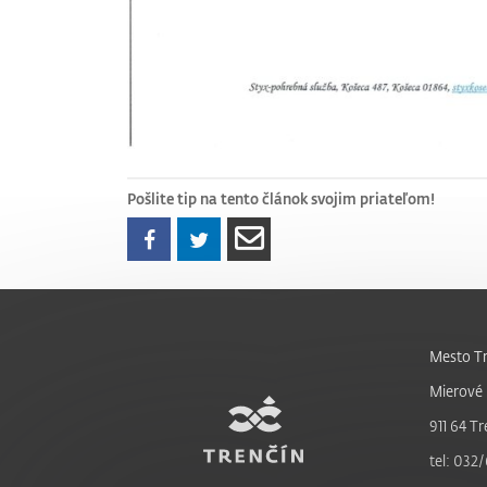
Pošlite tip na tento článok svojim priateľom!
Mesto Tr
Mierové 
911 64 Tr
tel: 032/