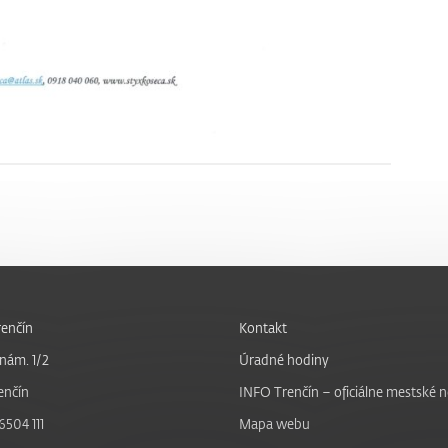
enčín
Kontakt
nám. 1/2
Úradné hodiny
enčín
INFO Trenčín – oficiálne mestské 
6504 111
Mapa webu