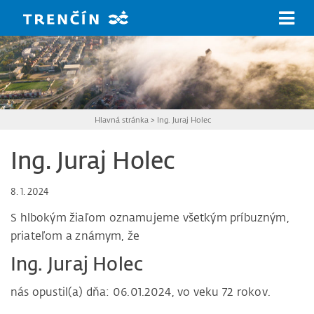
Prejsť na hlavný obsah
Hlavná stránka
>
Ing. Juraj Holec
Ing. Juraj Holec
8. 1. 2024
S hlbokým žiaľom oznamujeme všetkým príbuzným,
priateľom a známym, že
Ing. Juraj Holec
nás opustil(a) dňa: 06.01.2024, vo veku 72 rokov.