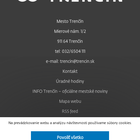
Mesto Trenčín
Mierové nám. 1/2
911 64 Trenčín
tel: 032/6504 111
e-mail: trencin@trencin.sk
Kontakt
Úradné hodiny
INFO Trenčín – oficiálne mestské noviny
Mapa webu
RSS feed
Nastavenie cookies
Na prevádzkovanie webu a analýzu návštevnosti používame súbory cookies.
Facebook
Povoliť všetko