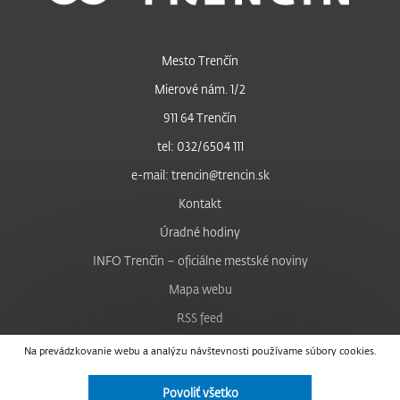
Mesto Trenčín
Mierové nám. 1/2
911 64 Trenčín
tel: 032/6504 111
e-mail: trencin@trencin.sk
Kontakt
Úradné hodiny
INFO Trenčín – oficiálne mestské noviny
Mapa webu
RSS feed
Nastavenie cookies
Na prevádzkovanie webu a analýzu návštevnosti používame súbory cookies.
Facebook
Povoliť všetko