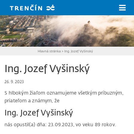
Prejsť na hlavný obsah
Hlavná stránka
>
Ing. Jozef Vyšinský
Ing. Jozef Vyšinský
26. 9. 2023
S hlbokým žiaľom oznamujeme všetkým príbuzným,
priateľom a známym, že
Ing. Jozef Vyšinský
nás opustil(a) dňa: 23.09.2023, vo veku 89 rokov.