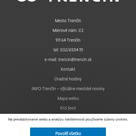
Mesto Trenčín
Mierové nám. 1/2
911 64 Trenčín
tel: 032/6504 111
e-mail: trencin@trencin.sk
Kontakt
Úradné hodiny
INFO Trenčín – oficiálne mestské noviny
Mapa webu
RSS feed
Nastavenie cookies
Na prevádzkovanie webu a analýzu návštevnosti používame súbory cookies.
Facebook
Povoliť všetko