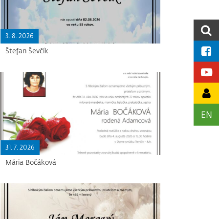
3. 8. 2026
Štefan Ševčík
EN
31. 7. 2026
Mária Bočáková