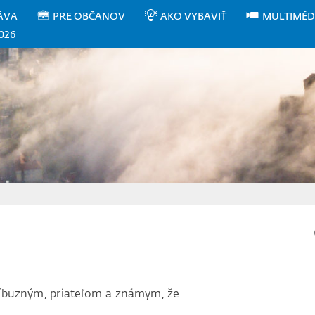
ÁVA
PRE OBČANOV
AKO VYBAVIŤ
MULTIMÉD
026
íbuzným, priateľom a známym, že