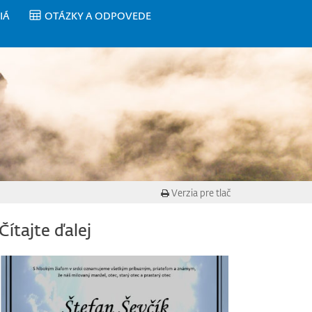
IÁ
OTÁZKY A ODPOVEDE
Verzia pre tlač
Čítajte ďalej