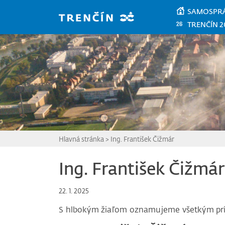
Prejsť na hlavný obsah
SAMOSPR
TRENČÍN 2
Hlavná stránka
>
Ing. František Čižmár
Ing. František Čižmár
22. 1. 2025
S hlbokým žiaľom oznamujeme všetkým pr