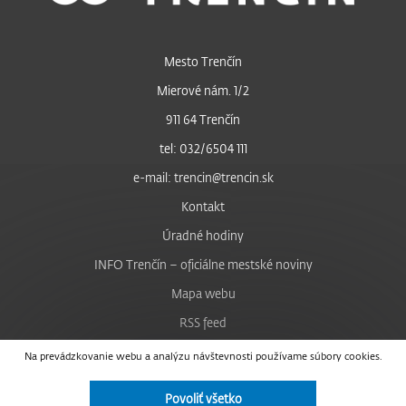
Mesto Trenčín
Mierové nám. 1/2
911 64 Trenčín
tel: 032/6504 111
e-mail: trencin@trencin.sk
Kontakt
Úradné hodiny
INFO Trenčín – oficiálne mestské noviny
Mapa webu
RSS feed
Nastavenie cookies
Na prevádzkovanie webu a analýzu návštevnosti používame súbory cookies.
Facebook
Povoliť všetko