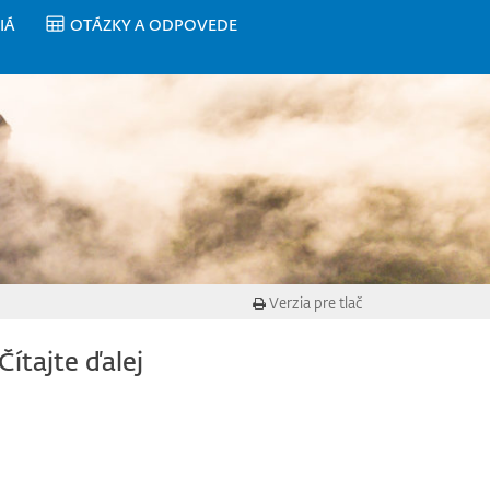
IÁ
OTÁZKY A ODPOVEDE
Verzia pre tlač
Čítajte ďalej