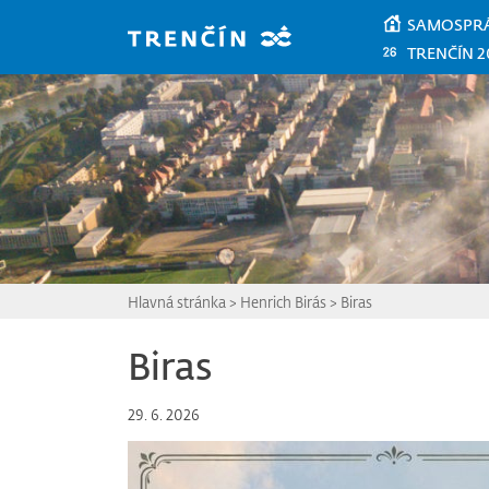
Prejsť na hlavný obsah
SAMOSPR
TRENČÍN 2
Hlavná stránka
>
Henrich Birás
>
Biras
Biras
29. 6. 2026