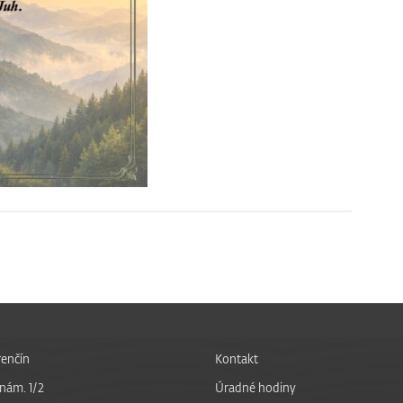
enčín
Kontakt
nám. 1/2
Úradné hodiny