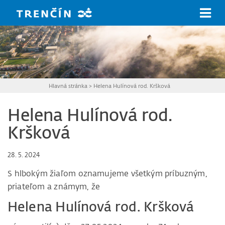
Prejsť na hlavný obsah
Hlavná stránka
>
Helena Hulínová rod. Kršková
Helena Hulínová rod.
Kršková
28. 5. 2024
S hlbokým žiaľom oznamujeme všetkým príbuzným,
priateľom a známym, že
Helena Hulínová rod. Kršková