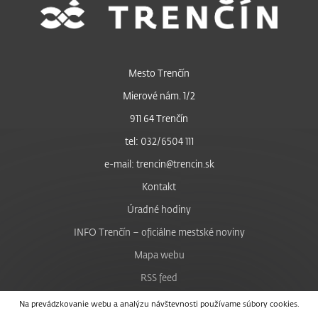
Mesto Trenčín
Mierové nám. 1/2
911 64 Trenčín
tel: 032/6504 111
e-mail: trencin@trencin.sk
Kontakt
Úradné hodiny
INFO Trenčín – oficiálne mestské noviny
Mapa webu
RSS feed
Nastavenie cookies
Na prevádzkovanie webu a analýzu návštevnosti používame súbory cookies.