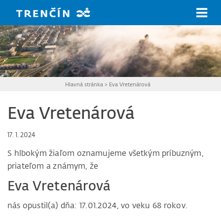
Prejsť na hlavný obsah
Hlavná stránka
>
Eva Vretenárová
Eva Vretenárová
17. 1. 2024
S hlbokým žiaľom oznamujeme všetkým príbuzným,
priateľom a známym, že
Eva Vretenárová
nás opustil(a) dňa: 17.01.2024, vo veku 68 rokov.