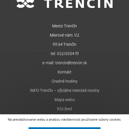
Mesto Trenčín
Mierové nám. 1/2
911 64 Trenčín
tel: 032/6504 111
e-mail: trencin@trencin.sk
Kontakt
Úradné hodiny
INFO Trenčín – oficiálne mestské noviny
Mapa webu
RSS feed
Nastavenie cookies
Na prevádzkovanie webu a analýzu návštevnosti používame súbory cookies.
Facebook