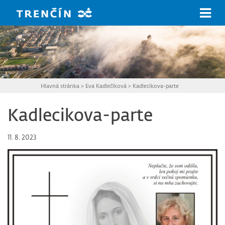
Prejsť na hlavný obsah
Hlavná stránka
>
Eva Kadlečíková
>
Kadlecikova-parte
Kadlecikova-parte
11. 8. 2023