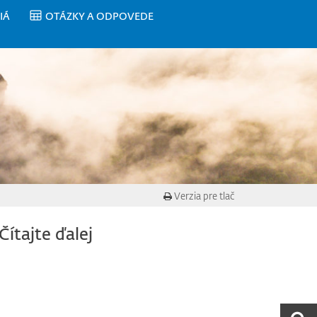
IÁ
OTÁZKY A ODPOVEDE
Verzia pre tlač
Čítajte ďalej