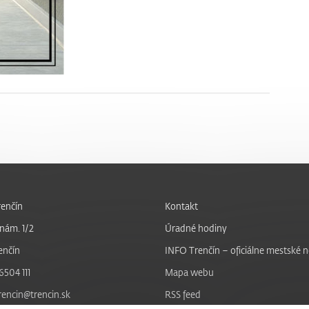
enčín
Kontakt
nám. 1/2
Úradné hodiny
enčín
INFO Trenčín – oficiálne mestské 
6504 111
Mapa webu
trencin@trencin.sk
RSS feed