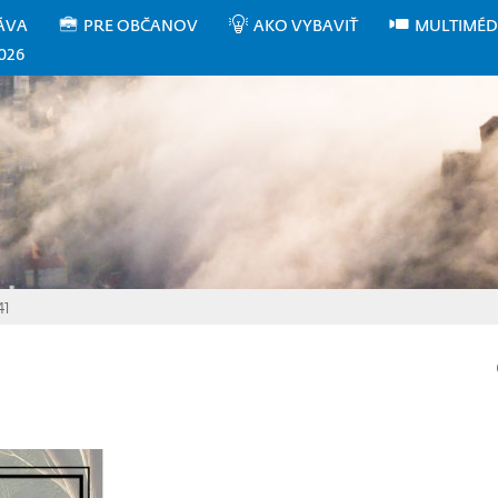
ÁVA
PRE OBČANOV
AKO VYBAVIŤ
MULTIMÉD
026
41