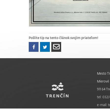
Pošlite tip na tento článok svojim priateľom!
Mesto Tr
Mierové 
911 64 Tr
tel: 032/
e-mail: 