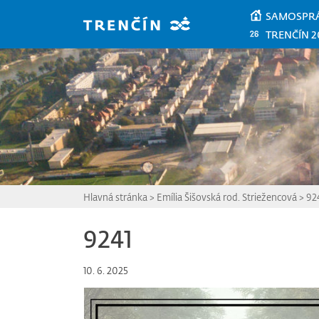
Prejsť na hlavný obsah
SAMOSPR
TRENČÍN 2
Hlavná stránka
>
Emília Šišovská rod. Striežencová
>
92
9241
10. 6. 2025