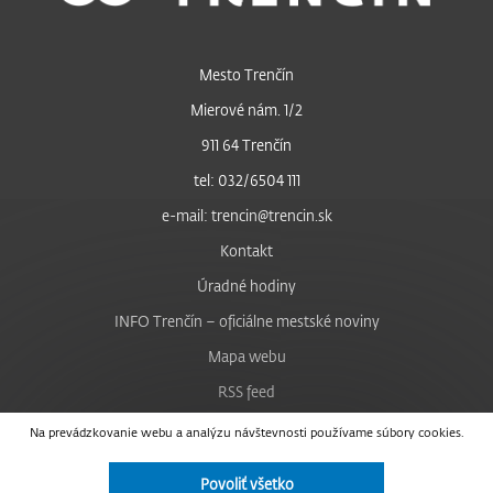
Mesto Trenčín
Mierové nám. 1/2
911 64 Trenčín
tel: 032/6504 111
e-mail: trencin@trencin.sk
Kontakt
Úradné hodiny
INFO Trenčín – oficiálne mestské noviny
Mapa webu
RSS feed
Nastavenie cookies
Na prevádzkovanie webu a analýzu návštevnosti používame súbory cookies.
Facebook
Povoliť všetko