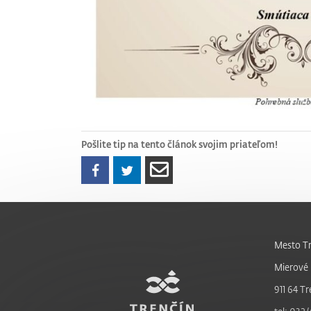
Pošlite tip na tento článok svojim priateľom!
Mesto Tr
Mierové 
911 64 Tr