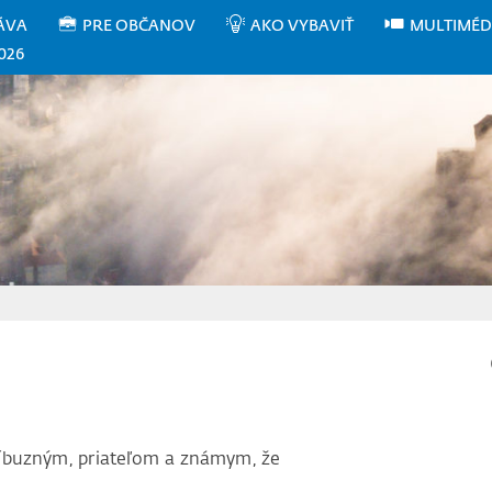
ÁVA
PRE OBČANOV
AKO VYBAVIŤ
MULTIMÉD
026
íbuzným, priateľom a známym, že