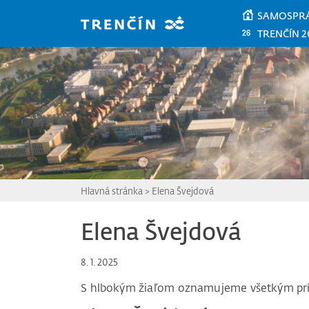
Prejsť na hlavný obsah
SAMOSPR
TRENČÍN 2
Hlavná stránka
>
Elena Švejdová
Elena Švejdová
8. 1. 2025
S hlbokým žiaľom oznamujeme všetkým pr