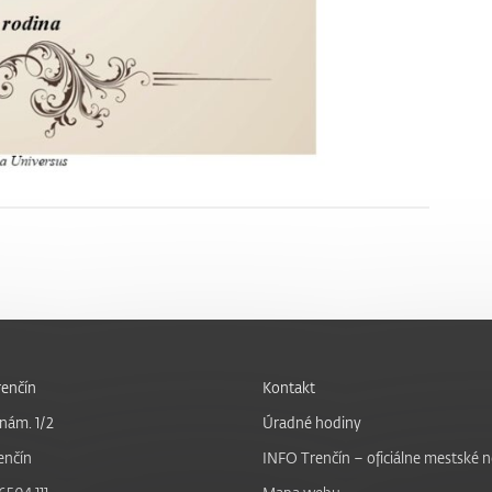
enčín
Kontakt
nám. 1/2
Úradné hodiny
enčín
INFO Trenčín – oficiálne mestské 