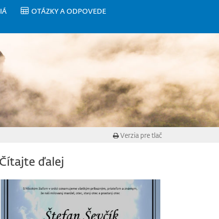
IÁ
OTÁZKY A ODPOVEDE
Verzia pre tlač
Čítajte ďalej