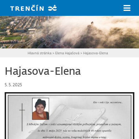
Prejsť na hlavný obsah
Hlavná stránka
>
Elena Hajašová
>
Hajasova-Elena
Hajasova-Elena
5. 5. 2025