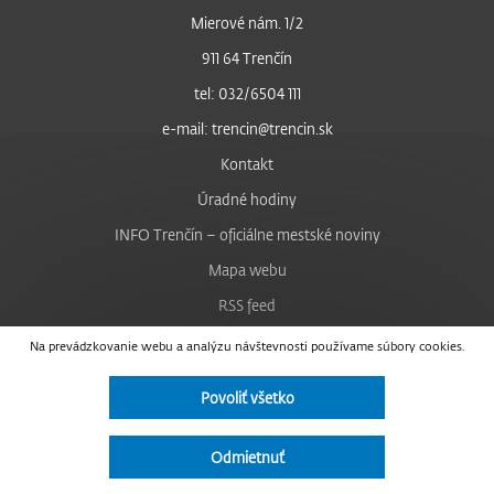
Mierové nám. 1/2
911 64 Trenčín
tel: 032/6504 111
e-mail: trencin@trencin.sk
Kontakt
Úradné hodiny
INFO Trenčín – oficiálne mestské noviny
Mapa webu
RSS feed
Nastavenie cookies
Na prevádzkovanie webu a analýzu návštevnosti používame súbory cookies.
Facebook
Povoliť všetko
YouTube
Instagram
Odmietnuť
Vyhlásenie o prístupnosti