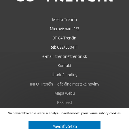
Mesto Trenčín
Mierové nám. 1/2
911 64 Trenčín
tel: 032/6504 111
e-mail: trencin@trencin.sk
Kontakt
Úradné hodiny
INFO Trenčín – oficiálne mestské noviny
Mapa webu
RSS feed
Nastavenie cookies
Na prevádzkovanie webu a analýzu návštevnosti používame súbory cookies.
Facebook
Povoliť všetko