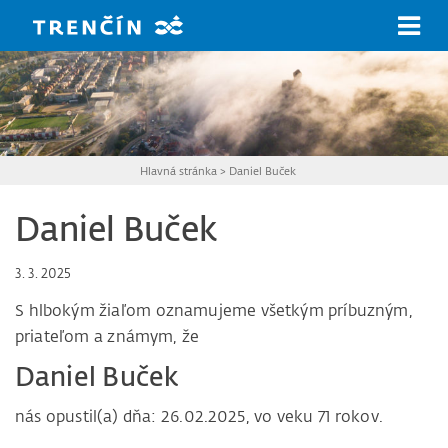
Prejsť na hlavný obsah
Hlavná stránka
>
Daniel Buček
Daniel Buček
3. 3. 2025
S hlbokým žiaľom oznamujeme všetkým príbuzným,
priateľom a známym, že
Daniel Buček
nás opustil(a) dňa: 26.02.2025, vo veku 71 rokov.