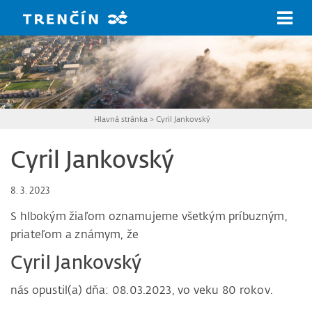
Prejsť na hlavný obsah
Hlavná stránka
>
Cyril Jankovský
Cyril Jankovský
8. 3. 2023
S hlbokým žiaľom oznamujeme všetkým príbuzným,
priateľom a známym, že
Cyril Jankovský
nás opustil(a) dňa: 08.03.2023, vo veku 80 rokov.