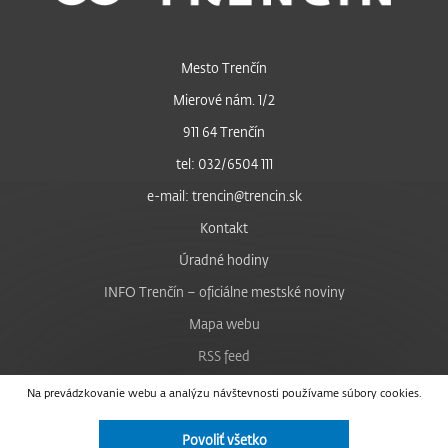
Mesto Trenčín
Mierové nám. 1/2
911 64 Trenčín
tel: 032/6504 111
e-mail: trencin@trencin.sk
Kontakt
Úradné hodiny
INFO Trenčín – oficiálne mestské noviny
Mapa webu
RSS feed
Nastavenie cookies
Na prevádzkovanie webu a analýzu návštevnosti používame súbory cookies.
Facebook
Povoliť všetko