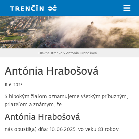
Prejsť na hlavný obsah
Hlavná stránka
>
Antónia Hrabošová
Antónia Hrabošová
11. 6. 2025
S hlbokým žiaľom oznamujeme všetkým príbuzným,
priateľom a známym, že
Antónia Hrabošová
nás opustil(a) dňa: 10.06.2025, vo veku 83 rokov.