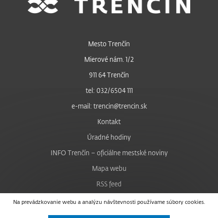
Mesto Trenčín
Mierové nám. 1/2
911 64 Trenčín
tel: 032/6504 111
e-mail: trencin@trencin.sk
Kontakt
Úradné hodiny
INFO Trenčín – oficiálne mestské noviny
Mapa webu
RSS feed
Nastavenie cookies
Na prevádzkovanie webu a analýzu návštevnosti používame súbory cookies.
Facebook