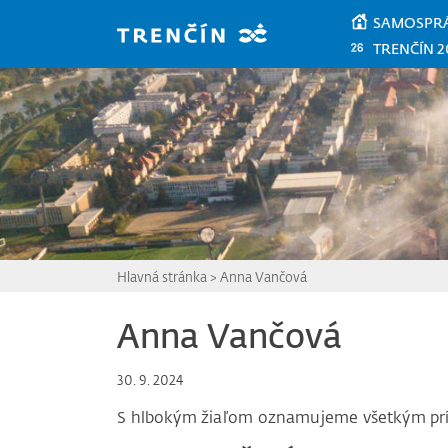
Prejsť na hlavný obsah
SAMOSPR
TRENČÍN 2
Hlavná stránka
>
Anna Vančová
Anna Vančová
30. 9. 2024
S hlbokým žiaľom oznamujeme všetkým pr