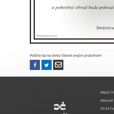
Pošlite tip na tento článok svojim priateľom!
Mesto Tr
Mierové 
911 64 Tr