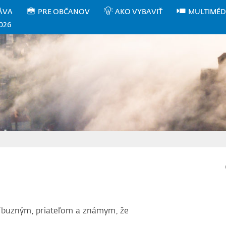
ÁVA
PRE OBČANOV
AKO VYBAVIŤ
MULTIMÉD
026
íbuzným, priateľom a známym, že