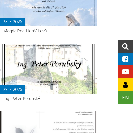
28. 7. 2026
Magdaléna Horňáková
29. 7. 2026
EN
Ing. Peter Porubský