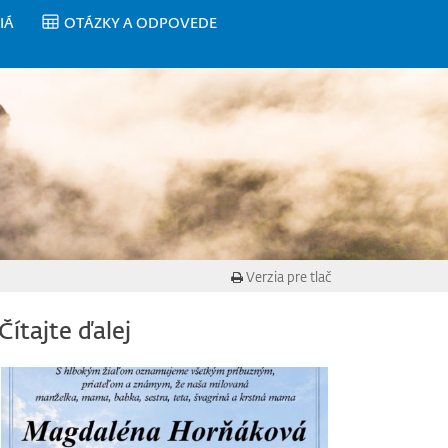
IÁ
OTÁZKY A ODPOVEDE
Verzia pre tlač
Čítajte ďalej