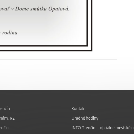
enčín
Kontakt
nám. 1/2
Úradné hodiny
enčín
INFO Trenčín – oficiálne mestské 