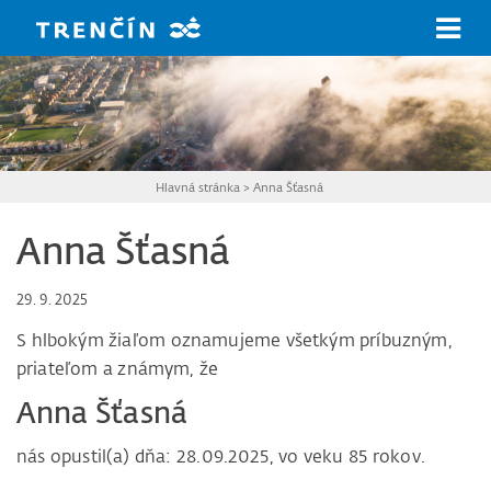
Prejsť na hlavný obsah
Hlavná stránka
>
Anna Šťasná
Anna Šťasná
29. 9. 2025
S hlbokým žiaľom oznamujeme všetkým príbuzným,
priateľom a známym, že
Anna Šťasná
nás opustil(a) dňa: 28.09.2025, vo veku 85 rokov.