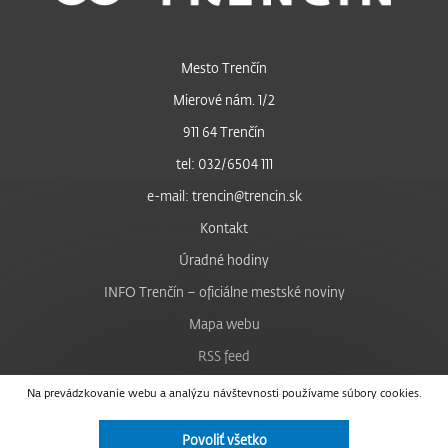
Mesto Trenčín
Mierové nám. 1/2
911 64 Trenčín
tel: 032/6504 111
e-mail: trencin@trencin.sk
Kontakt
Úradné hodiny
INFO Trenčín – oficiálne mestské noviny
Mapa webu
RSS feed
Nastavenie cookies
Na prevádzkovanie webu a analýzu návštevnosti používame súbory cookies.
Facebook
Povoliť všetko