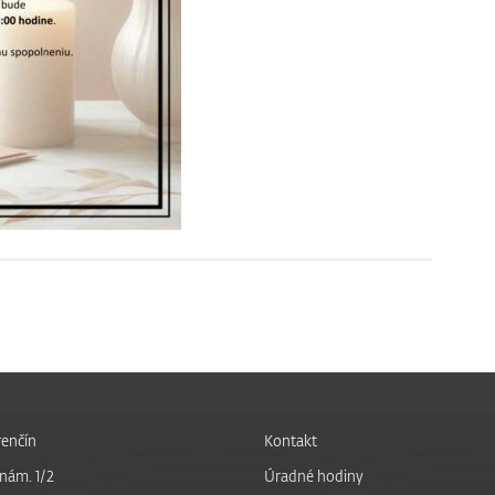
enčín
Kontakt
nám. 1/2
Úradné hodiny