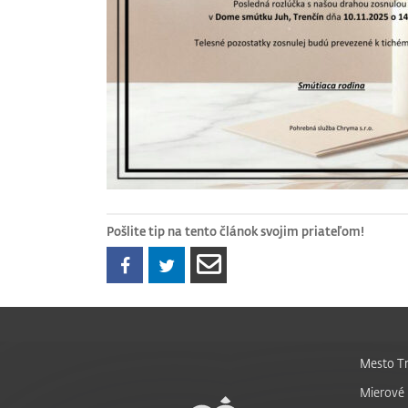
Pošlite tip na tento článok svojim priateľom!
Mesto Tr
Mierové 