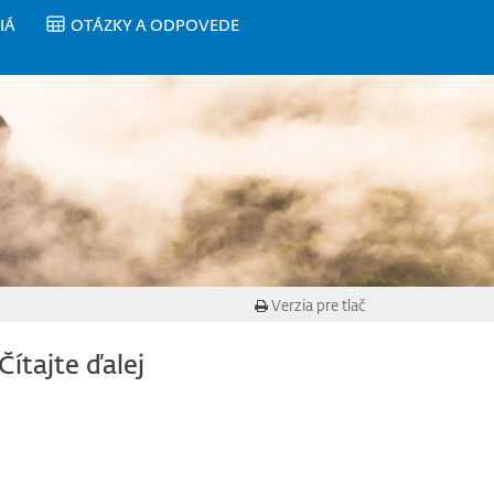
IÁ
OTÁZKY A ODPOVEDE
Verzia pre tlač
Čítajte ďalej