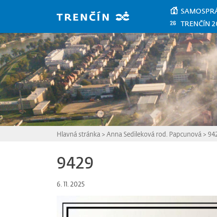
Prejsť na hlavný obsah
SAMOSPR
TRENČÍN 2
Hlavná stránka
>
Anna Sedileková rod. Papcunová
>
94
9429
6. 11. 2025