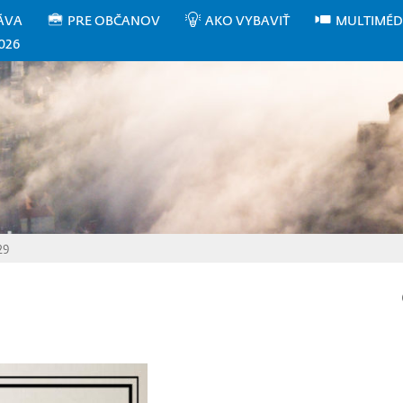
ÁVA
PRE OBČANOV
AKO VYBAVIŤ
MULTIMÉD
026
29