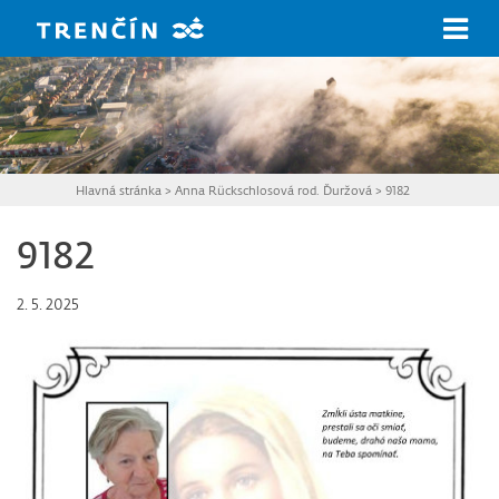
Prejsť na hlavný obsah
Hlavná stránka
>
Anna Rückschlosová rod. Ďuržová
>
9182
9182
2. 5. 2025