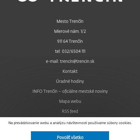
Mesto Trenčín
Mierové nám. 1/2
911 64 Trenčín
tel: 032/6504 111
e-mail: trencin@trencin.sk
Kontakt
Úradné hodiny
INFO Trenčín – oficiálne mestské noviny
Mapa webu
RSS feed
Nastavenie cookies
Na prevádzkovanie webu a analýzu návštevnosti používame súbory cookies.
Facebook
Povoliť všetko