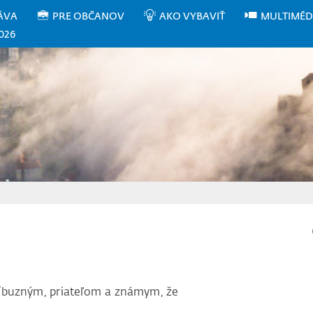
ÁVA
PRE OBČANOV
AKO VYBAVIŤ
MULTIMÉD
026
íbuzným, priateľom a známym, že