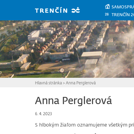
Prejsť na hlavný obsah
SAMOSPR
TRENČÍN 2
Hlavná stránka
>
Anna Perglerová
Anna Perglerová
6. 4. 2023
S hlbokým žiaľom oznamujeme všetkým pr