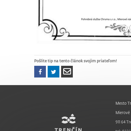
Pošlite tip na tento článok svojim priateľom!
Mesto Tr
Mierové 
911 64 Tr