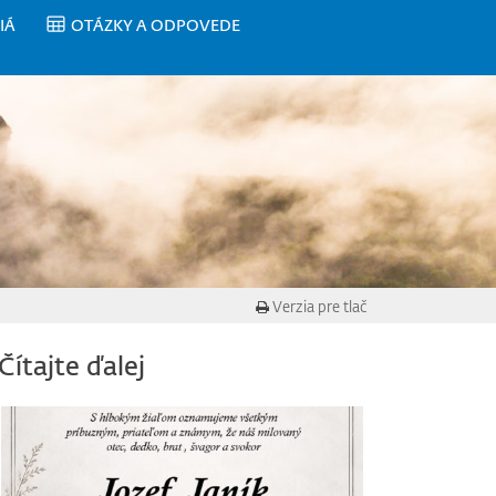
IÁ
OTÁZKY A ODPOVEDE
Verzia pre tlač
Čítajte ďalej