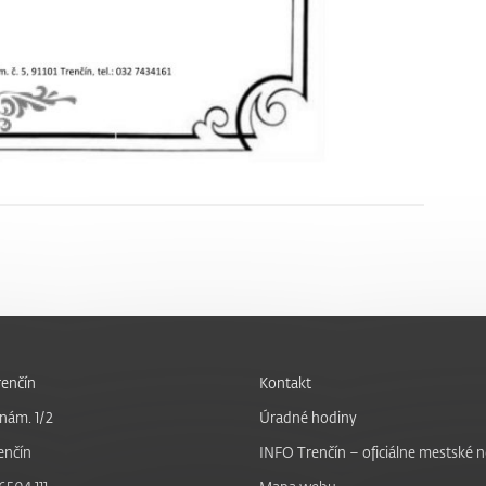
enčín
Kontakt
nám. 1/2
Úradné hodiny
enčín
INFO Trenčín – oficiálne mestské 