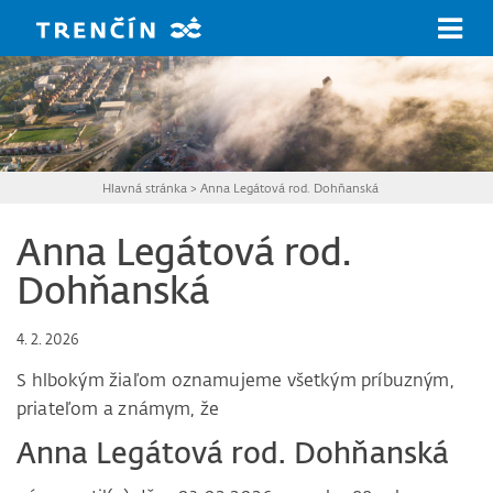
Prejsť na hlavný obsah
Hlavná stránka
>
Anna Legátová rod. Dohňanská
Anna Legátová rod.
Dohňanská
4. 2. 2026
S hlbokým žiaľom oznamujeme všetkým príbuzným,
priateľom a známym, že
Anna Legátová rod. Dohňanská