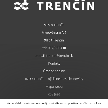
Mesto Trenčín
Mierové nám. 1/2
911 64 Trenčín
tel: 032/6504 111
e-mail: trencin@trencin.sk
Kontakt
Úradné hodiny
INFO Trenčín – oficiálne mestské noviny
Mapa webu
RSS feed
Nastavenie cookies
Na prevádzkovanie webu a analýzu návštevnosti používame súbory cookies.