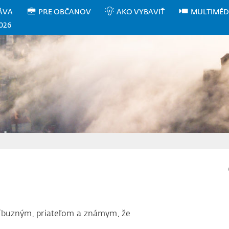
ÁVA
PRE OBČANOV
AKO VYBAVIŤ
MULTIMÉD
026
íbuzným, priateľom a známym, že