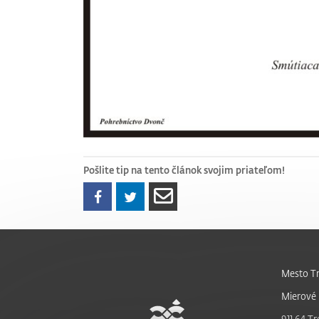
Pošlite tip na tento článok svojim priateľom!
Mesto Tr
Mierové 
911 64 Tr