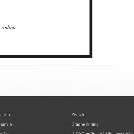
enčín
Kontakt
nám. 1/2
Úradné hodiny
enčín
INFO Trenčín – oficiálne mestské 