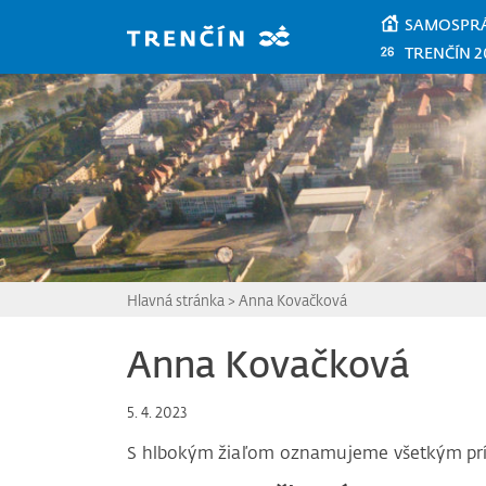
Prejsť na hlavný obsah
SAMOSPR
TRENČÍN 2
Hlavná stránka
>
Anna Kovačková
Anna Kovačková
5. 4. 2023
S hlbokým žiaľom oznamujeme všetkým pr