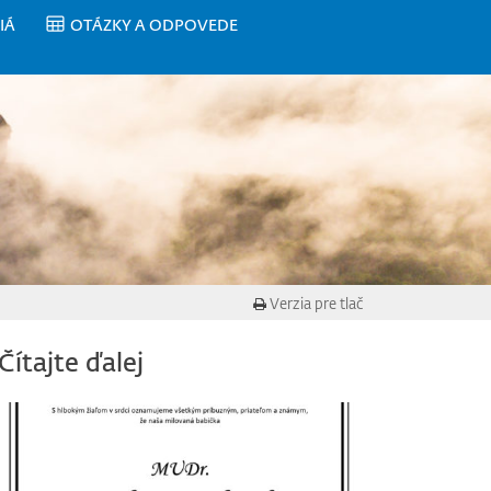
IÁ
OTÁZKY A ODPOVEDE
Verzia pre tlač
Čítajte ďalej