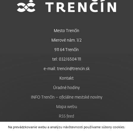
Mesto Trenčín
Mierové nám. 1/2
911 64 Trenčín
tel: 032/6504 111
e-mail: trencin@trencin.sk
Kontakt
Úradné hodiny
INFO Trenčín – oficiálne mestské noviny
Mapa webu
RSS feed
Nastavenie cookies
Na prevádzkovanie webu a analýzu návštevnosti používame súbory cookies.