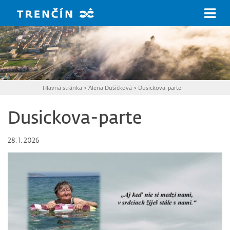
Prejsť na hlavný obsah
Hlavná stránka
>
Alena Dušičková
>
Dusickova-parte
Dusickova-parte
28. 1. 2026