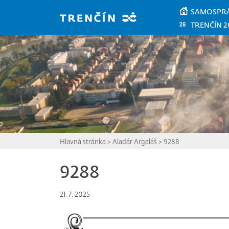
Prejsť na hlavný obsah
SAMOSPR
TRENČÍN 2
Hlavná stránka
>
Aladár Argaláš
>
9288
9288
21. 7. 2025