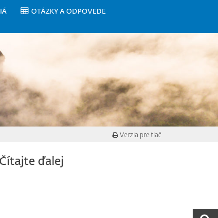
IÁ
OTÁZKY A ODPOVEDE
Verzia pre tlač
Čítajte ďalej