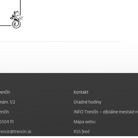
enčín
Kontakt
nám. 1/2
Úradné hodiny
enčín
INFO Trenčín – oficiálne mestské 
6504 111
Mapa webu
trencin@trencin.sk
RSS feed