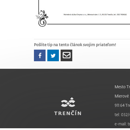
Pošlite tip na tento článok svojim priateľom!
Mesto Tr
Mierové 
911 64 Tr
tel: 032/
e-mail: 