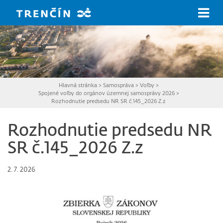
Prejsť na hlavný obsah
Hlavná stránka
>
Samospráva
>
Voľby
>
Spojené voľby do orgánov územnej samosprávy 2026
>
Rozhodnutie predsedu NR SR č.145_2026 Z.z
Rozhodnutie predsedu NR
SR č.145_2026 Z.z
2. 7. 2026