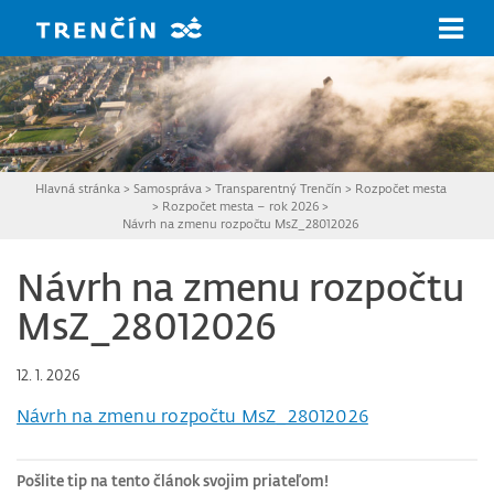
Prejsť na hlavný obsah
Hlavná stránka
>
Samospráva
>
Transparentný Trenčín
>
Rozpočet mesta
>
Rozpočet mesta – rok 2026
>
Návrh na zmenu rozpočtu MsZ_28012026
Návrh na zmenu rozpočtu
MsZ_28012026
12. 1. 2026
Návrh na zmenu rozpočtu MsZ_28012026
Pošlite tip na tento článok svojim priateľom!