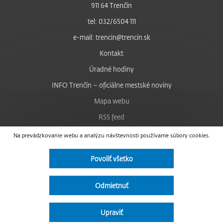
911 64 Trenčín
tel: 032/6504 111
e-mail: trencin@trencin.sk
Kontakt
Úradné hodiny
INFO Trenčín – oficiálne mestské noviny
Mapa webu
RSS feed
Nastavenie cookies
Na prevádzkovanie webu a analýzu návštevnosti používame súbory cookies.
Facebook
Povoliť všetko
YouTube
Instagram
Odmietnuť
Vyhlásenie o prístupnosti
Upraviť