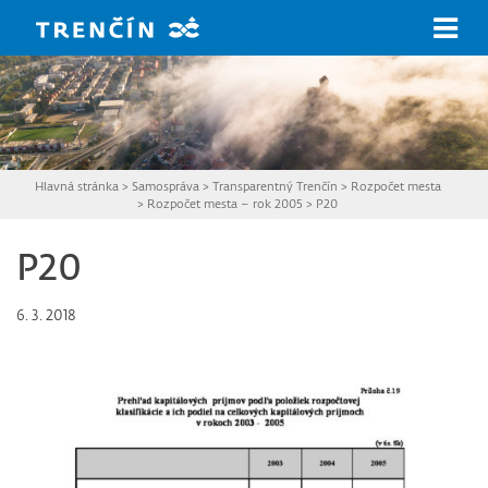
Prejsť na hlavný obsah
Hlavná stránka
>
Samospráva
>
Transparentný Trenčín
>
Rozpočet mesta
>
Rozpočet mesta – rok 2005
>
P20
P20
6. 3. 2018