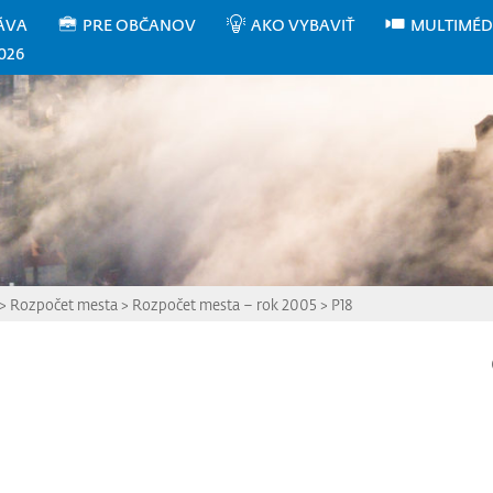
ÁVA
PRE OBČANOV
AKO VYBAVIŤ
MULTIMÉD
026
>
Rozpočet mesta
>
Rozpočet mesta – rok 2005
>
P18