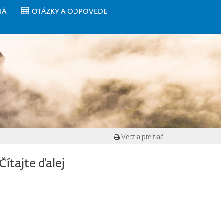
IÁ
OTÁZKY A ODPOVEDE
Verzia pre tlač
Čítajte ďalej