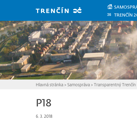
Prejsť na hlavný obsah
SAMOSPR
TRENČÍN 2
Hlavná stránka
>
Samospráva
>
Transparentný Trenčín
P18
6. 3. 2018