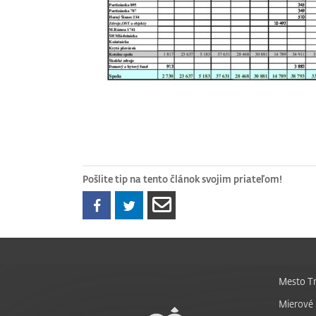
Pošlite tip na tento článok svojim priateľom!
Mesto Tr
Mierové 