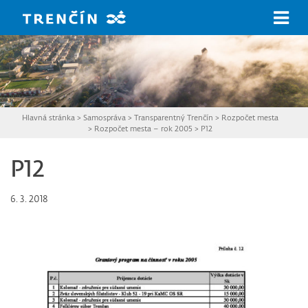
Prejsť na hlavný obsah
Hlavná stránka
>
Samospráva
>
Transparentný Trenčín
>
Rozpočet mesta
>
Rozpočet mesta – rok 2005
>
P12
P12
6. 3. 2018