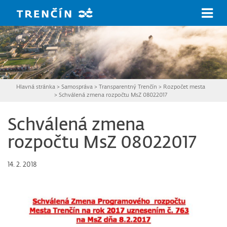
Prejsť na hlavný obsah
Hlavná stránka
>
Samospráva
>
Transparentný Trenčín
>
Rozpočet mesta
>
Schválená zmena rozpočtu MsZ 08022017
Schválená zmena
rozpočtu MsZ 08022017
14. 2. 2018