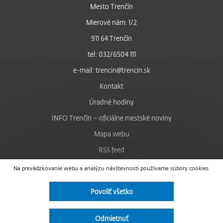
Mesto Trenčín
Mierové nám. 1/2
911 64 Trenčín
tel: 032/6504 111
e-mail: trencin@trencin.sk
Kontakt
Úradné hodiny
INFO Trenčín – oficiálne mestské noviny
Mapa webu
RSS feed
Nastavenie cookies
Na prevádzkovanie webu a analýzu návštevnosti používame súbory cookies.
Facebook
Povoliť všetko
YouTube
Instagram
Odmietnuť