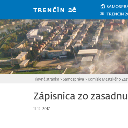
Prejsť na hlavný obsah
SAMOSPR
TRENČÍN 2
Hlavná stránka
>
Samospráva
>
Komisie Mestského Zast
Zápisnica zo zasadnu
11. 12. 2017