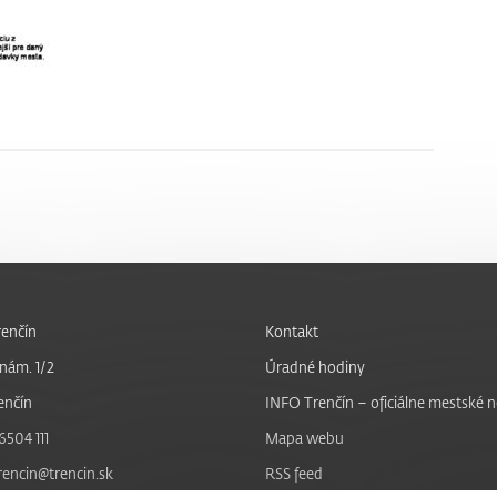
enčín
Kontakt
nám. 1/2
Úradné hodiny
enčín
INFO Trenčín – oficiálne mestské 
6504 111
Mapa webu
trencin@trencin.sk
RSS feed