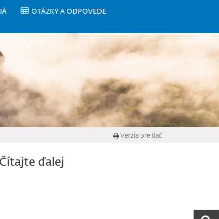
IÁ
OTÁZKY A ODPOVEDE
Verzia pre tlač
Čítajte ďalej