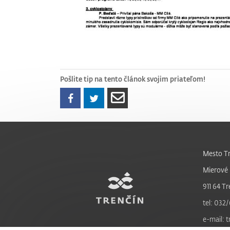
Pošlite tip na tento článok svojim priateľom!
Mesto Tr
Mierové 
911 64 Tr
tel: 032/
e-mail: 