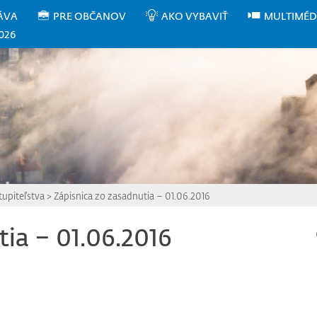
ÁVA
PRE OBČANOV
AKO VYBAVIŤ
MULTIMÉD
026
upiteľstva
>
Zápisnica zo zasadnutia – 01.06.2016
tia – 01.06.2016