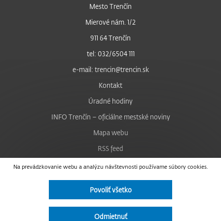
Mesto Trenčín
Mierové nám. 1/2
911 64 Trenčín
tel: 032/6504 111
e-mail: trencin@trencin.sk
Kontakt
Úradné hodiny
INFO Trenčín – oficiálne mestské noviny
Mapa webu
RSS feed
Nastavenie cookies
Na prevádzkovanie webu a analýzu návštevnosti používame súbory cookies.
Facebook
Povoliť všetko
YouTube
Instagram
Odmietnuť