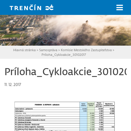
Prejsť na hlavný obsah
Hlavná stránka
>
Samospráva
>
Komisie Mestského Zastupiteľstva
>
Príloha_Cykloakcie_30102017
Príloha_Cykloakcie_301020
11. 12. 2017