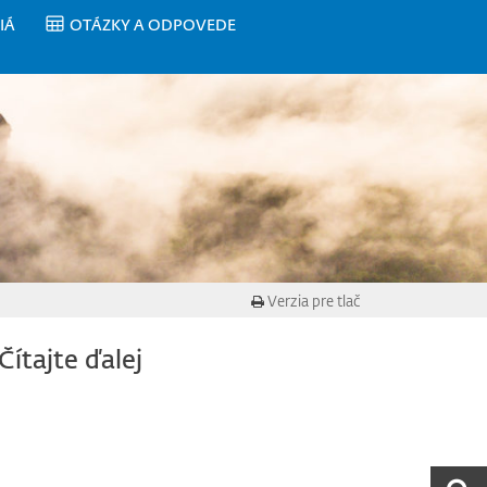
IÁ
OTÁZKY A ODPOVEDE
Verzia pre tlač
Čítajte ďalej