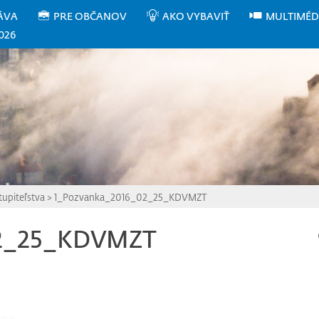
ÁVA
PRE OBČANOV
AKO VYBAVIŤ
MULTIMÉD
026
upiteľstva
>
1_Pozvanka_2016_02_25_KDVMZT
02_25_KDVMZT