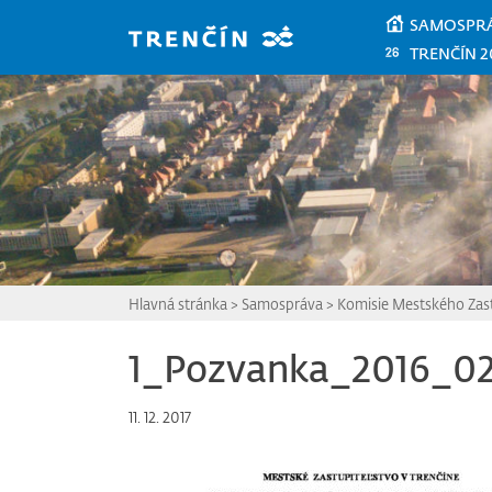
Prejsť na hlavný obsah
SAMOSPR
TRENČÍN 2
Hlavná stránka
>
Samospráva
>
Komisie Mestského Zast
1_Pozvanka_2016_
11. 12. 2017