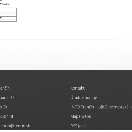
enčín
Kontakt
nám. 1/2
Úradné hodiny
enčín
INFO Trenčín – oficiálne mestské 
6504 111
Mapa webu
trencin@trencin.sk
RSS feed