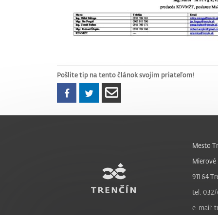
Pošlite tip na tento článok svojim priateľom!
Mesto Tr
Mierové 
911 64 Tr
tel: 032/
e-mail: 