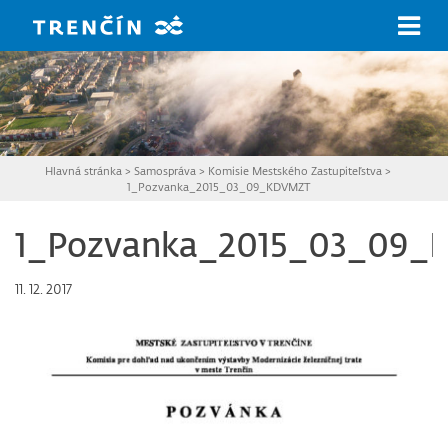
Prejsť na hlavný obsah
Hlavná stránka
>
Samospráva
>
Komisie Mestského Zastupiteľstva
>
1_Pozvanka_2015_03_09_KDVMZT
1_Pozvanka_2015_03_09
11. 12. 2017