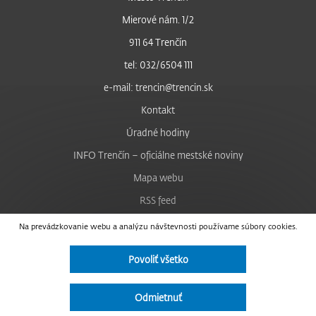
Mierové nám. 1/2
911 64 Trenčín
tel: 032/6504 111
e-mail: trencin@trencin.sk
Kontakt
Úradné hodiny
INFO Trenčín – oficiálne mestské noviny
Mapa webu
RSS feed
Nastavenie cookies
Na prevádzkovanie webu a analýzu návštevnosti používame súbory cookies.
Facebook
Povoliť všetko
YouTube
Instagram
Odmietnuť
Vyhlásenie o prístupnosti