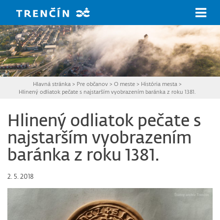
Prejsť na hlavný obsah
Hlavná stránka
>
Pre občanov
>
O meste
>
História mesta
>
Hlinený odliatok pečate s najstarším vyobrazením baránka z roku 1381.
Hlinený odliatok pečate s
najstarším vyobrazením
baránka z roku 1381.
2. 5. 2018