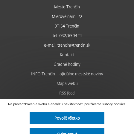
Mesto Trenčín
Mierové nám. 1/2
911 64 Trenčín
tel: 032/6504 111
e-mail: trencin@trencin.sk
Kontakt
Úradné hodiny
INFO Trenčín – oficiálne mestské noviny
Mapa webu
RSS feed
Nastavenie cookies
Na prevádzkovanie webu a analýzu návštevnosti používame súbory cookies.
Facebook
Povoliť všetko
YouTube
Instagram